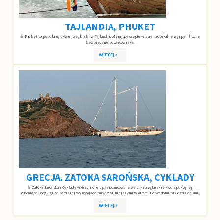
TAJLANDIA, PHUKET
⛵ Phuket to popularny akwen żeglarski w Tajlandii, oferujący ciepłe wiatry, tropikalne wyspy i liczne
bezpieczne kotwicowiska.
WIĘCEJ
GRECJA. ZATOKA SAROŃSKA, CYKLADY
⛵ Zatoka Sarońska i Cyklady w Grecji oferują zróżnicowane warunki żeglarskie – od spokojnej,
osłoniętej żeglugi po bardziej wymagające trasy z silniejszymi wiatrami i otwartymi przestrzeniami.
WIĘCEJ