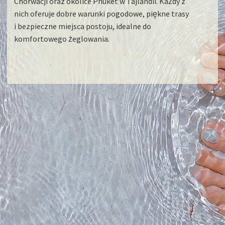
Chorwacji
oraz okolice
Phuket
w
Tajlandii
. Każdy z
nich oferuje dobre warunki pogodowe, piękne trasy
i bezpieczne miejsca postoju, idealne do
komfortowego żeglowania.