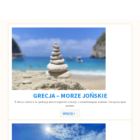
GRECJA – MORZE JOŃSKIE
⛵ Morze Jońskie to spokojny akwen żeglarski w Grecji, z umiarkowanymi wiatrami i bezpiecznymi
portami.
WIĘCEJ