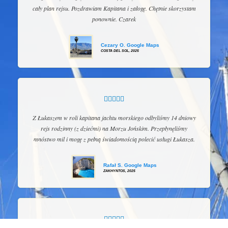
cały plan rejsu. Pozdrawiam Kapitana i załogę. Chętnie skorzystam
ponownie. Czarek
Cezary O. Google Maps
COSTA DEL SOL, 2025





Z Łukaszem w roli kapitana jachtu morskiego odbyliśmy 14 dniowy
rejs rodzinny (z dziećmi) na Morzu Jońskim. Przepłynęliśmy
mnóstwo mil i mogę z pełną świadomością polecić usługi Łukasza.
Rafał S. Google Maps
ZAKHYNTOS, 2025




