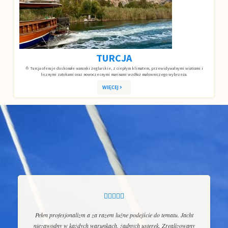
TURCJA
⛵ Turcja oferuje doskonałe warunki żeglarskie, z ciepłym klimatem, przewidywalnymi wiatrami i
licznymi zatokami oraz nowoczesnymi marinami wzdłuż malowniczego wybrzeża.
WIĘCEJ





Pełen profesjonalizm a za razem luźne podejście do tematu. Jacht
niezawodny w każdych warunkach, żadnych usterek. Zrealizowany