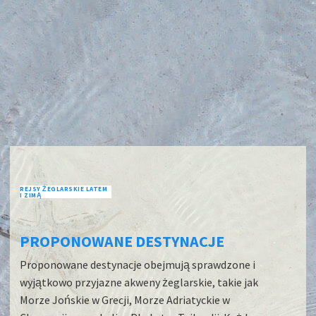
REJSY ŻEGLARSKIE LATEM
I ZIMĄ
PROPONOWANE DESTYNACJE
Proponowane destynacje obejmują sprawdzone i
wyjątkowo przyjazne akweny żeglarskie, takie jak
Morze Jońskie
w
Grecji
,
Morze Adriatyckie
w