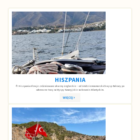
HISZPANIA
⛵ Hiszpania oferuje zróżnicowane akweny żeglarskie – od śródziemnomorskich wysp Baleary po
całoroczne trasy na Wyspy Kanaryjskie na Oceanie Atlantyckim.
WIĘCEJ