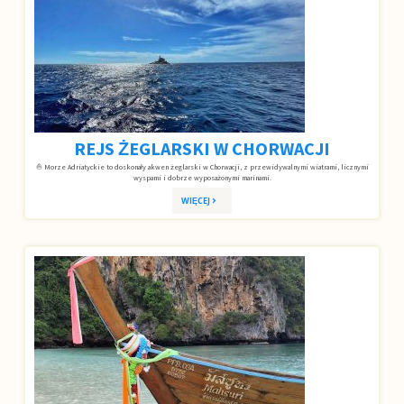
REJS ŻEGLARSKI W CHORWACJI
⛵ Morze Adriatyckie to doskonały akwen żeglarski w Chorwacji, z przewidywalnymi wiatrami, licznymi
wyspami i dobrze wyposażonymi marinami.
WIĘCEJ