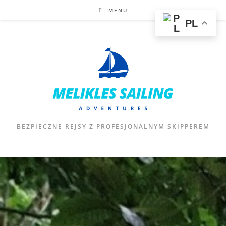
MENU
PL
BEZPIECZNE REJSY Z PROFESJONALNYM SKIPPEREM