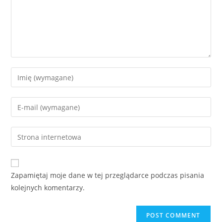
Enter
your
name
Enter
or
your
username
email
Enter
to
address
your
comment
to
website
comment
URL
Zapamiętaj moje dane w tej przeglądarce podczas pisania
(optional)
kolejnych komentarzy.