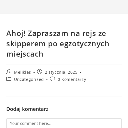
Ahoj! Zapraszam na rejs ze
skipperem po egzotycznych
miejscach
Post
Post
Melikles
2 stycznia, 2025
author:
published:
Post
Post
Uncategorized
0 Komentarzy
category:
comments:
Dodaj komentarz
Comment